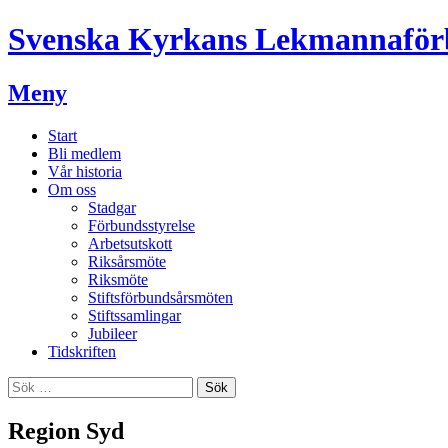
Hoppa
Svenska Kyrkans Lekmannafö
till
innehåll
Meny
Start
Bli medlem
Vår historia
Om oss
Stadgar
Förbundsstyrelse
Arbetsutskott
Riksårsmöte
Riksmöte
Stiftsförbundsårsmöten
Stiftssamlingar
Jubileer
Tidskriften
Sök
Sök
efter:
Region Syd