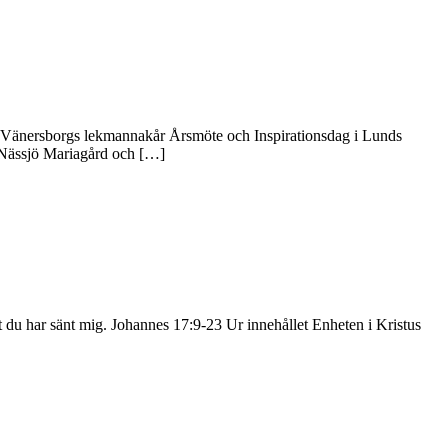
ng i Vänersborgs lekmannakår Årsmöte och Inspirationsdag i Lunds
i Nässjö Mariagård och […]
o att du har sänt mig. Johannes 17:9-23 Ur innehållet Enheten i Kristus