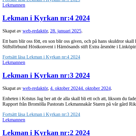
Lekmannen
Lekman i Kyrkan nr:4 2024
Skapat av
web-redaktör
,
28. januari 2025
.
Ett barn blir oss fött, en son blir oss given, och på hans skuldror s
Stiftsförbund Höstkonvent i Härnösands stift Extra årsmöte i Linköp
Fortsätt läsa
Lekman i Kyrkan nr:4 2024
Lekmannen
Lekman i Kyrkan nr:3 2024
Skapat av
web-redaktör
,
4. oktober 2024
4. oktober 2024
.
Enheten i Kristus Jag ber att de alla skall bli ett och att, liksom du fa
Rapport från Bromölla Pastorats Lekmannakår Staren på vår gård Ri
Fortsätt läsa
Lekman i Kyrkan nr:3 2024
Lekmannen
Lekman i Kyrkan nr:2 2024