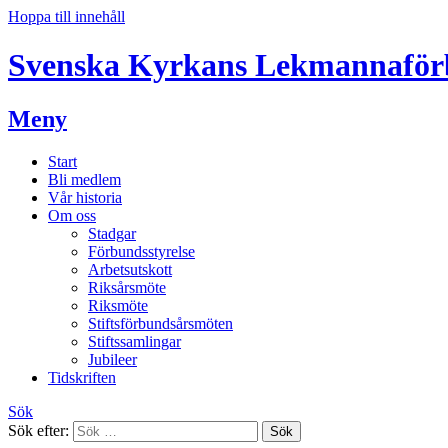
Hoppa till innehåll
Svenska Kyrkans Lekmannafö
Meny
Start
Bli medlem
Vår historia
Om oss
Stadgar
Förbundsstyrelse
Arbetsutskott
Riksårsmöte
Riksmöte
Stiftsförbundsårsmöten
Stiftssamlingar
Jubileer
Tidskriften
Sök
Sök efter: