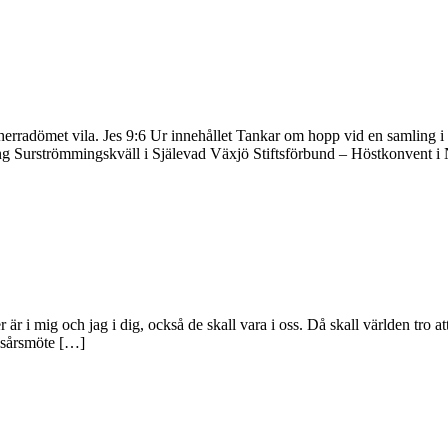
kall herradömet vila. Jes 9:6 Ur innehållet Tankar om hopp vid en samli
ing Surströmmingskväll i Själevad Växjö Stiftsförbund – Höstkonvent 
der är i mig och jag i dig, också de skall vara i oss. Då skall världen tr
ksårsmöte […]