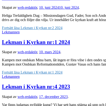
Skapat av
web-redaktör
,
10. juni 2024
10. juni 2024
.
Heliga Trefaldighets Dag – Missionsdagen Gud, Fader, Son och Ande Kom
drivs av dig och följer din vilja. Ur innehållet Ge kyrkan kraft att hö
Fortsätt läsa
Lekman i Kyrkan nr:2 2024
Lekmannen
Lekman i Kyrkan nr:1 2024
Skapat av
web-redaktör
,
10. mars 2024
.
Kampen mot ondskan Mina barn, låt ingen er föra vilse i den ondes spår.
Kampen mot Ondskan Reformationstiden, Gustav Vasas och hans famil
Fortsätt läsa
Lekman i Kyrkan nr:1 2024
Lekmannen
Lekman i Kyrkan nr:4 2023
Skapat av
web-redaktör
,
17. december 2023
.
Var finns judarnas nyfödde kung? Vi har sett hans stjärna gå upp och ko