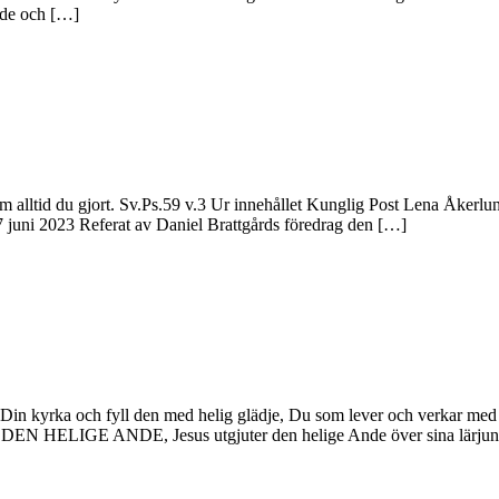
nde och […]
, som alltid du gjort. Sv.Ps.59 v.3 Ur innehållet Kunglig Post Lena Åk
juni 2023 Referat av Daniel Brattgårds föredrag den […]
n kyrka och fyll den med helig glädje, Du som lever och verkar med Fa
e DEN HELIGE ANDE, Jesus utgjuter den helige Ande över sina lärj