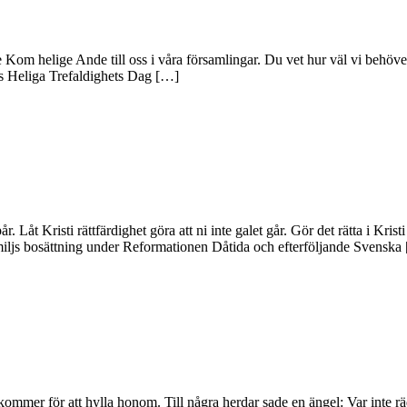
 helige Ande till oss i våra församlingar. Du vet hur väl vi behöver de
ras Heliga Trefaldighets Dag […]
 Låt Kristi rättfärdighet göra att ni inte galet går. Gör det rätta i Kri
js bosättning under Reformationen Dåtida och efterföljande Svenska
mmer för att hylla honom. Till några herdar sade en ängel: Var inte rädda