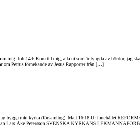
m mig. Joh 14:6 Kom till mig, alla ni som är tyngda av bördor, jag skal
ar om Petrus förnekande av Jesus Rapporter från […]
ppa ska jag bygga min kyrka (församling). Matt 16:18 Ur innehålle
lning av kaplan Lars-Åke Petersson SVENSKA KYRKANS LEKMAN