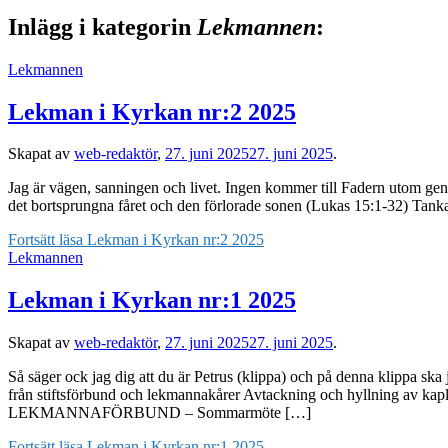
Inlägg i kategorin
Lekmannen
:
Lekmannen
Lekman i Kyrkan nr:2 2025
Skapat av
web-redaktör
,
27. juni 2025
27. juni 2025
.
Jag är vägen, sanningen och livet. Ingen kommer till Fadern utom geno
det bortsprungna fåret och den förlorade sonen (Lukas 15:1-32) Tank
Fortsätt läsa
Lekman i Kyrkan nr:2 2025
Lekmannen
Lekman i Kyrkan nr:1 2025
Skapat av
web-redaktör
,
27. juni 2025
27. juni 2025
.
Så säger ock jag dig att du är Petrus (klippa) och på denna kli
från stiftsförbund och lekmannakårer Avtackning och hyl
LEKMANNAFÖRBUND – Sommarmöte […]
Fortsätt läsa
Lekman i Kyrkan nr:1 2025