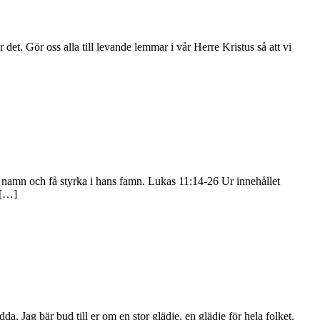
t. Gör oss alla till levande lemmar i vår Herre Kristus så att vi
sti namn och få styrka i hans famn. Lukas 11:14-26 Ur innehållet
 […]
. Jag bär bud till er om en stor glädje, en glädje för hela folket.