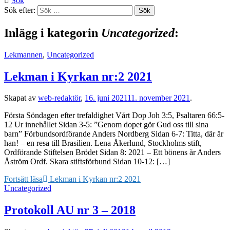
Sök
Sök efter:
Inlägg i kategorin
Uncategorized
:
Lekmannen
,
Uncategorized
Lekman i Kyrkan nr:2 2021
Skapat av
web-redaktör
,
16. juni 2021
11. november 2021
.
Första Söndagen efter trefaldighet Vårt Dop Joh 3:5, Psaltaren 66:5-
12 Ur innehållet Sidan 3-5: ”Genom dopet gör Gud oss till sina
barn” Förbundsordförande Anders Nordberg Sidan 6-7: Titta, där är
han! – en resa till Brasilien. Lena Åkerlund, Stockholms stift,
Ordförande Stiftelsen Brödet Sidan 8: 2021 – Ett bönens år Anders
Åström Ordf. Skara stiftsförbund Sidan 10-12: […]
Fortsätt läsa
Lekman i Kyrkan nr:2 2021
Uncategorized
Protokoll AU nr 3 – 2018