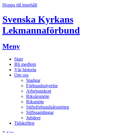
Hoppa till innehåll
Svenska Kyrkans
Lekmannaförbund
Meny
Start
Bli medlem
Vår historia
Om oss
Stadgar
Förbundsstyrelse
Arbetsutskott
Riksårsmöte
Riksmöte
Stiftsförbundsårsmöten
Stiftssamlingar
Jubileer
Tidskriften