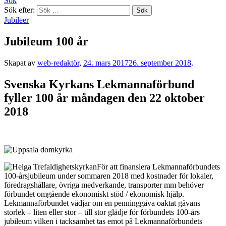
Sök
Sök efter:
Jubileer
Jubileum 100 år
Skapat av
web-redaktör
,
24. mars 2017
26. september 2018
.
Svenska Kyrkans Lekmannaförbund
fyller 100 år måndagen den 22 oktober
2018
För att finansiera Lekmannaförbundets
100-årsjubileum under sommaren 2018 med kostnader för lokaler,
föredragshållare, övriga medverkande, transporter mm behöver
förbundet omgående ekonomiskt stöd / ekonomisk hjälp.
Lekmannaförbundet vädjar om en penninggåva oaktat gåvans
storlek – liten eller stor – till stor glädje för förbundets 100-års
jubileum vilken i tacksamhet tas emot på Lekmannaförbundets