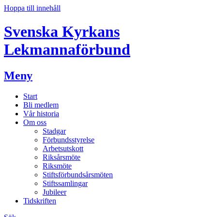
Hoppa till innehåll
Svenska Kyrkans
Lekmannaförbund
Meny
Start
Bli medlem
Vår historia
Om oss
Stadgar
Förbundsstyrelse
Arbetsutskott
Riksårsmöte
Riksmöte
Stiftsförbundsårsmöten
Stiftssamlingar
Jubileer
Tidskriften