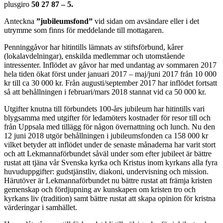
plusgiro
50 27 87 – 5.
Anteckna
”jubileumsfond”
vid sidan om avsändare eller i det
utrymme som finns för meddelande till mottagaren.
Penninggåvor har hitintills lämnats av stiftsförbund, kårer
(lokalavdelningar), enskilda medlemmar och utomstående
intressenter. Inflödet av gåvor har med undantag av sommaren 2017
hela tiden ökat först under januari 2017 – maj/juni 2017 från 10 000
kr till ca 30 000 kr. Från augusti/september 2017 har inflödet fortsatt
så att behållningen i februari/mars 2018 stannat vid ca 50 000 kr.
Utgifter knutna till förbundets 100-års jubileum har hitintills vari
blygsamma med utgifter för ledamöters kostnader för resor till och
från Uppsala med tillägg för någon övernattning och lunch. Nu den
12 juni 2018 utgör behållningen i jubileumsfonden ca 158 000 kr
vilket betyder att inflödet under de senaste månaderna har varit stort
och att Lekmannaförbundet såväl under som efter jubileet är bättre
rustat att tjäna vår Svenska kyrka och Kristus inom kyrkans alla fyra
huvuduppgifter: gudstjänstliv, diakoni, undervisning och mission.
Härutöver är Lekmannaförbundet nu bättre rustat att främja kristen
gemenskap och fördjupning av kunskapen om kristen tro och
kyrkans liv (tradition) samt bättre rustat att skapa opinion för kristna
värderingar i samhället.